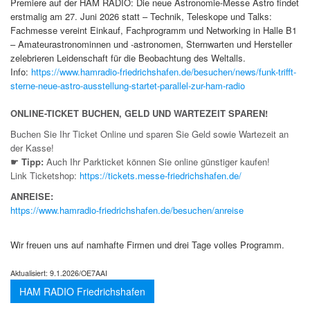
Premiere auf der HAM RADIO: Die neue Astronomie-Messe Astro findet
erstmalig am 27. Juni 2026 statt – Technik, Teleskope und Talks:
Fachmesse vereint Einkauf, Fachprogramm und Networking in Halle B1
– Amateurastronominnen und -astronomen, Sternwarten und Hersteller
zelebrieren Leidenschaft für die Beobachtung des Weltalls.
Info:
https://www.hamradio-friedrichshafen.de/besuchen/news/funk-trifft-
sterne-neue-astro-ausstellung-startet-parallel-zur-ham-radio
ONLINE-TICKET BUCHEN, GELD UND WARTEZEIT SPAREN!
Buchen Sie Ihr Ticket Online und sparen Sie Geld sowie Wartezeit an
der Kasse!
☛
Tipp:
Auch Ihr Parkticket können Sie online günstiger kaufen!
Link Ticketshop:
https://tickets.messe-friedrichshafen.de/
ANREISE:
https://www.hamradio-friedrichshafen.de/besuchen/anreise
Wir freuen uns auf namhafte Firmen und drei Tage volles Programm.
Aktualisiert:
9.1.2026/OE7AAI
HAM RADIO Friedrichshafen