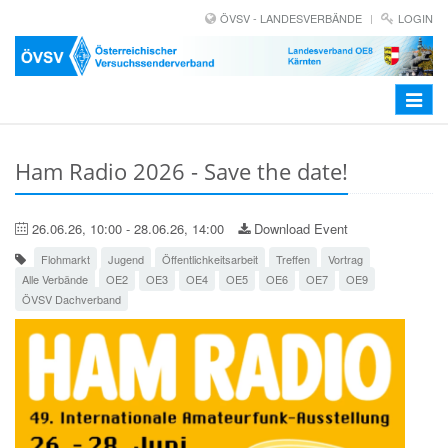
ÖVSV - LANDESVERBÄNDE
LOGIN
Toggle
navigat
Ham Radio 2026 - Save the date!
26.06.26, 10:00 - 28.06.26, 14:00
Download Event
Flohmarkt
Jugend
Öffentlichkeitsarbeit
Treffen
Vortrag
Alle Verbände
OE2
OE3
OE4
OE5
OE6
OE7
OE9
ÖVSV Dachverband