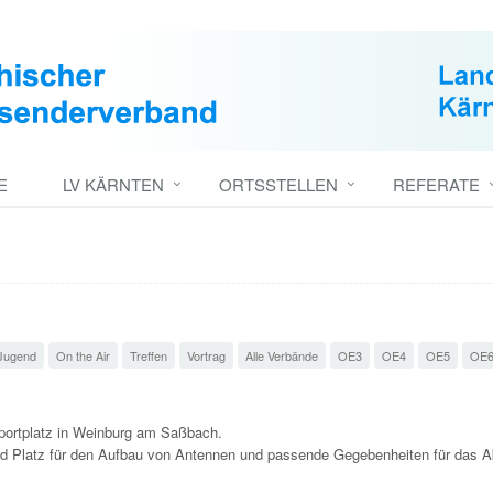
E
LV KÄRNTEN
ORTSSTELLEN
REFERATE
Jugend
On the Air
Treffen
Vortrag
Alle Verbände
OE3
OE4
OE5
OE
.
Sportplatz in Weinburg am Saßbach.
end Platz für den Aufbau von Antennen und passende Gegebenheiten für das A