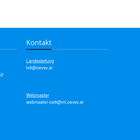
Kontakt
Landesleitung
lv8@oevsv.at
42
Webmaster
webmaster-oe8@ml.oevsv.at