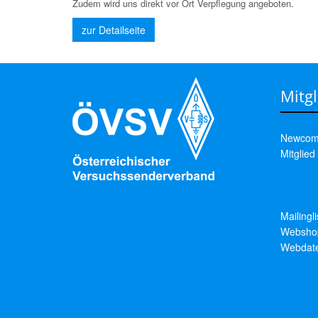
Zudem wird uns direkt vor Ort Verpflegung angeboten.
zur Detailseite
Mitgl
Newcom
Mitglied
Mailingl
Websho
Webdat