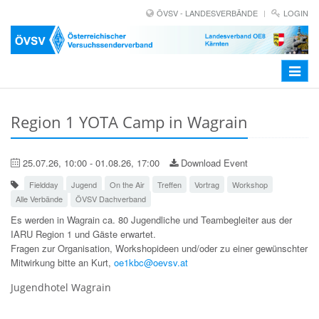
ÖVSV - LANDESVERBÄNDE
LOGIN
Toggle
navigat
Region 1 YOTA Camp in Wagrain
25.07.26, 10:00 - 01.08.26, 17:00
Download Event
Fieldday
Jugend
On the Air
Treffen
Vortrag
Workshop
Alle Verbände
ÖVSV Dachverband
Es werden in Wagrain ca. 80 Jugendliche und Teambegleiter aus der
IARU Region 1 und Gäste erwartet.
Fragen zur Organisation, Workshopideen und/oder zu einer gewünschter
Mitwirkung bitte an Kurt,
oe1kbc@oevsv.at
Jugendhotel Wagrain